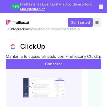
Fireflies lanza Live Assist y la App de escritorio.
NEW
Más información
.
Get Started
Integraciones
/
Gestión de proyectos
/
ClickUp
ClickUp
Mantén a tu equipo alineado con Fireflies.ai y ClickUp
Conectar