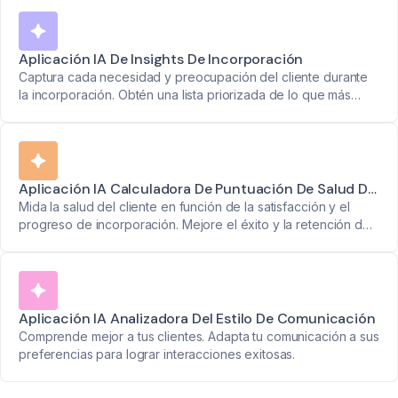
basándose en conversaciones reales.
Aplicación IA De Insights De Incorporación
Captura cada necesidad y preocupación del cliente durante
la incorporación. Obtén una lista priorizada de lo que más
importa para una implementación exitosa.
Aplicación IA Calculadora De Puntuación De Salud Del
Cliente
Mida la salud del cliente en función de la satisfacción y el
progreso de incorporación. Mejore el éxito y la retención de
clientes sin esfuerzo.
Aplicación IA Analizadora Del Estilo De Comunicación
Comprende mejor a tus clientes. Adapta tu comunicación a sus
preferencias para lograr interacciones exitosas.