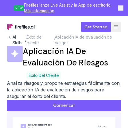
Fireflies lanza Live Assist y la App de escritorio.
NEW
Más información
.
Get Started
AI
Éxito del
Aplicación IA de evaluación de
/
/
Skills
cliente
riesgos
Aplicación IA De
Evaluación De Riesgos
Éxito Del Cliente
Analiza riesgos y propone estrategias fácilmente con
la aplicación IA de evaluación de riesgos para
asegurar el éxito del cliente.
Comenzar