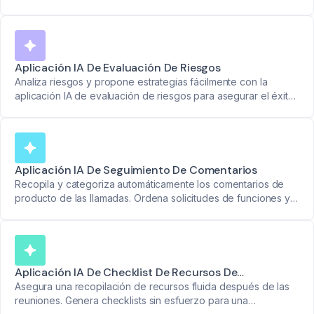
informaci\u00f3n clara y datos accionables.
Aplicación IA De Evaluación De Riesgos
Analiza riesgos y propone estrategias fácilmente con la
aplicación IA de evaluación de riesgos para asegurar el éxito
del cliente.
Aplicación IA De Seguimiento De Comentarios
Recopila y categoriza automáticamente los comentarios de
producto de las llamadas. Ordena solicitudes de funciones y
reportes de errores en listas claras y accionables.
Aplicación IA De Checklist De Recursos De
Incorporación
Asegura una recopilación de recursos fluida después de las
reuniones. Genera checklists sin esfuerzo para una