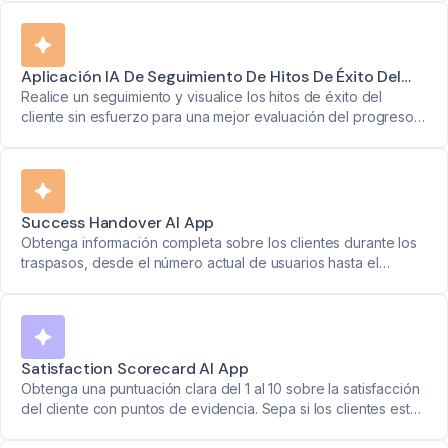
Aplicación IA De Seguimiento De Hitos De Éxito Del
Cliente
Realice un seguimiento y visualice los hitos de éxito del
cliente sin esfuerzo para una mejor evaluación del progreso y
el logro de objetivos.
Success Handover AI App
Obtenga información completa sobre los clientes durante los
traspasos, desde el número actual de usuarios hasta el
potencial de crecimiento. Mantenga toda la información de la
cuenta clara durante los cambios de equipo.
Satisfaction Scorecard AI App
Obtenga una puntuación clara del 1 al 10 sobre la satisfacción
del cliente con puntos de evidencia. Sepa si los clientes están
insatisfechos (1) o son verdaderos promotores (10)