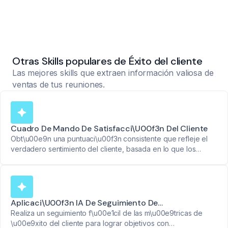
Otras Skills populares de Éxito del cliente
Las mejores skills que extraen información valiosa de
ventas de tus reuniones.
Cuadro De Mando De Satisfacci\u00f3n Del Cliente
Obt\u00e9n una puntuaci\u00f3n consistente que refleje el
verdadero sentimiento del cliente, basada en lo que los
clientes realmente dicen. Sabe si son promotores encantados
o est\u00e1n en riesgo de abandono, con evidencia que lo
respalde.
Aplicaci\u00f3n IA De Seguimiento De
M\u00e9tricas De \u00e9xito
Realiza un seguimiento f\u00e1cil de las m\u00e9tricas de
\u00e9xito del cliente para lograr objetivos con