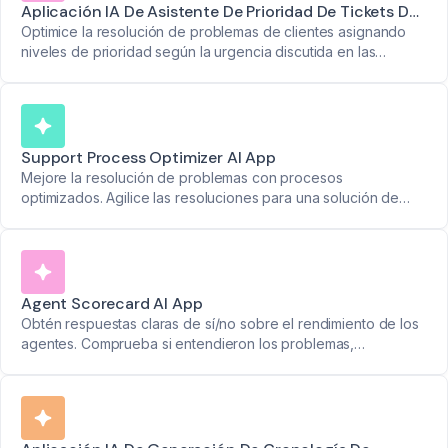
Aplicación IA De Asistente De Prioridad De Tickets De
Soporte
Optimice la resolución de problemas de clientes asignando
niveles de prioridad según la urgencia discutida en las
reuniones.
Support Process Optimizer AI App
Mejore la resolución de problemas con procesos
optimizados. Agilice las resoluciones para una solución de
problemas más rápida.
Agent Scorecard AI App
Obtén respuestas claras de sí/no sobre el rendimiento de los
agentes. Comprueba si entendieron los problemas,
encontraron soluciones y ofrecieron alternativas, con marcas
de tiempo para cada punto.