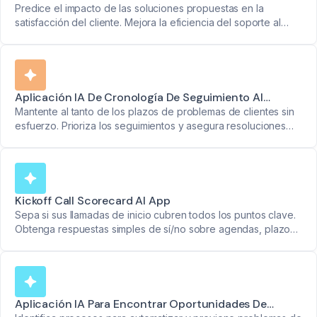
Predice el impacto de las soluciones propuestas en la
satisfacción del cliente. Mejora la eficiencia del soporte al
cliente.
Aplicación IA De Cronología De Seguimiento Al
Cliente
Mantente al tanto de los plazos de problemas de clientes sin
esfuerzo. Prioriza los seguimientos y asegura resoluciones
oportunas.
Kickoff Call Scorecard AI App
Sepa si sus llamadas de inicio cubren todos los puntos clave.
Obtenga respuestas simples de sí/no sobre agendas, plazos,
prioridades y próximos pasos, con marcas de tiempo exactas.
Aplicación IA Para Encontrar Oportunidades De