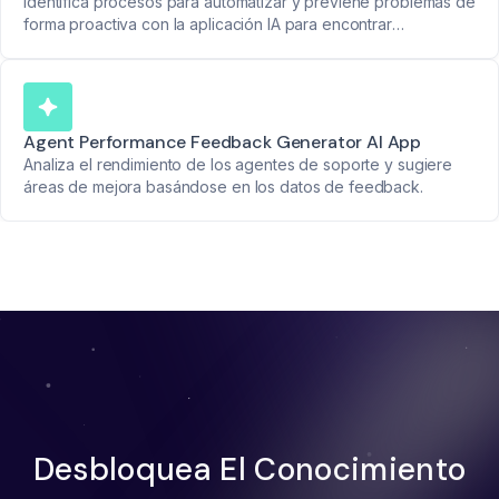
Automatización
Identifica procesos para automatizar y previene problemas de
forma proactiva con la aplicación IA para encontrar
oportunidades de automatización.
Agent Performance Feedback Generator AI App
Analiza el rendimiento de los agentes de soporte y sugiere
áreas de mejora basándose en los datos de feedback.
Desbloquea El Conocimiento