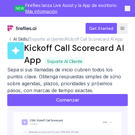
Fireflies lanza Live Assist y la App de escritorio.
NEW
Más información
.
Get Started
AI Skills
/
Soporte al cliente
/
Kickoff Call Scorecard AI App
Kickoff Call Scorecard AI
App
Soporte Al Cliente
Sepa si sus llamadas de inicio cubren todos los
puntos clave. Obtenga respuestas simples de sí/no
sobre agendas, plazos, prioridades y próximos
pasos, con marcas de tiempo exactas.
Comenzar