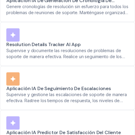
Aplicación IA De Generación De Cronología De
Resolución
Genere cronologías de resolución sin esfuerzo para todos los
problemas de reuniones de soporte. Manténgase organizado
y en el buen camino.
Resolution Details Tracker AI App
Supervise y documente las resoluciones de problemas de
soporte de manera efectiva. Realice un seguimiento de los
pasos de solución, el tiempo invertido y los resultados de
resolución.
Aplicación IA De Seguimiento De Escalaciones
Supervise y gestione las escalaciones de soporte de manera
efectiva. Rastree los tiempos de respuesta, los niveles de
gravedad y el progreso de resolución.
Aplicación IA Predictor De Satisfacción Del Cliente