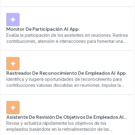
los requisitos con precisión y claridad.
Monitor De Participación AI App
Evalúa la participación de los asistentes en reuniones. Rastrea
contribuciones, atención e interacciones para fomentar una
mejor colaboración.
Rastreador De Reconocimiento De Empleados AI App
Identifica y sugiere oportunidades de reconocimiento para
contribuciones valiosas discutidas en reuniones. Impulsa la
moral del equipo y reconoce los esfuerzos individuales.
Asistente De Revisión De Objetivos De Empleados AI
App
Revisa y actualiza rápidamente los objetivos de los
empleados basándote en la retroalimentación de las