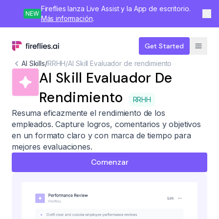
Fireflies lanza Live Assist y la App de escritorio.
NEW
Más información
.
Get Started
AI Skills
/
RRHH
/
AI Skill Evaluador de rendimiento
AI Skill Evaluador De
Rendimiento
RRHH
Resuma eficazmente el rendimiento de los
empleados. Capture logros, comentarios y objetivos
en un formato claro y con marca de tiempo para
mejores evaluaciones.
Comenzar