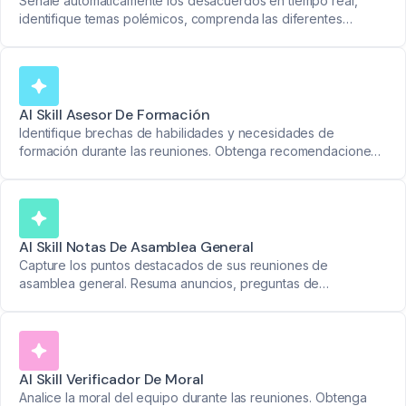
Señale automáticamente los desacuerdos en tiempo real,
identifique temas polémicos, comprenda las diferentes
posiciones y facilite la resolución antes de que los pequeños
problemas se conviertan en grandes.
AI Skill Asesor De Formación
Identifique brechas de habilidades y necesidades de
formación durante las reuniones. Obtenga recomendaciones
personalizadas para el crecimiento y desarrollo de los
empleados.
AI Skill Notas De Asamblea General
Capture los puntos destacados de sus reuniones de
asamblea general. Resuma anuncios, preguntas de
empleados y elementos de acción con notas organizadas y
con marca de tiempo.
AI Skill Verificador De Moral
Analice la moral del equipo durante las reuniones. Obtenga