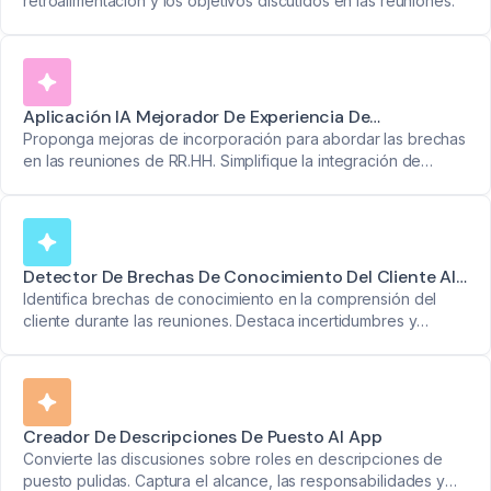
retroalimentación y los objetivos discutidos en las reuniones.
Aplicación IA Mejorador De Experiencia De
Incorporación
Proponga mejoras de incorporación para abordar las brechas
en las reuniones de RR.HH. Simplifique la integración de
nuevos empleados sin esfuerzo.
Detector De Brechas De Conocimiento Del Cliente AI
App
Identifica brechas de conocimiento en la comprensión del
cliente durante las reuniones. Destaca incertidumbres y
proporciona retroalimentación accionable para garantizar la
claridad.
Creador De Descripciones De Puesto AI App
Convierte las discusiones sobre roles en descripciones de
puesto pulidas. Captura el alcance, las responsabilidades y