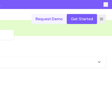
n
.
Request Demo
Get Started