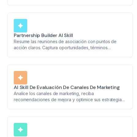
y la visibilidad de la marca.
Partnership Builder AI Skill
Resume las reuniones de asociación con puntos de
acción claros. Captura oportunidades, términos
discutidos y próximos pasos para impulsar la
colaboración.
AI Skill De Evaluación De Canales De Marketing
Analice los canales de marketing, reciba
recomendaciones de mejora y optimice sus estrategias
de marketing sin esfuerzo.