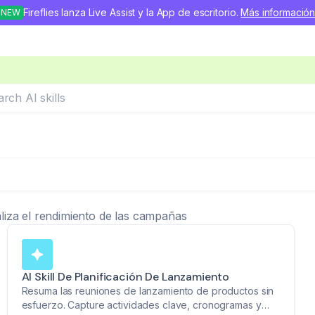
Fireflies lanza Live Assist y la App de escritorio.
Más informació
NEW
ch
aliza el rendimiento de las campañas
AI Skill De Planificación De Lanzamiento
Resuma las reuniones de lanzamiento de productos sin
esfuerzo. Capture actividades clave, cronogramas y