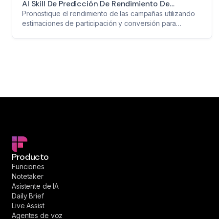
AI Skill De Predicción De Rendimiento De
Campañas
Pronostique el rendimiento de las campañas utilizando
estimaciones de participación y conversión para
optimizar las estrategias de marketing.
Producto
Funciones
Notetaker
Asistente de IA
Daily Brief
Live Assist
Agentes de voz