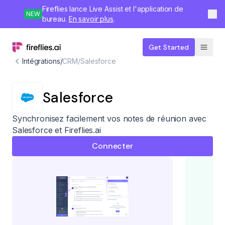
Fireflies lance Live Assist et l'application de
NEW
bureau.
En savoir plus
.
Get Started
Intégrations
/
CRM
/
Salesforce
Salesforce
Synchronisez facilement vos notes de réunion avec
Salesforce et Fireflies.ai
Connecter