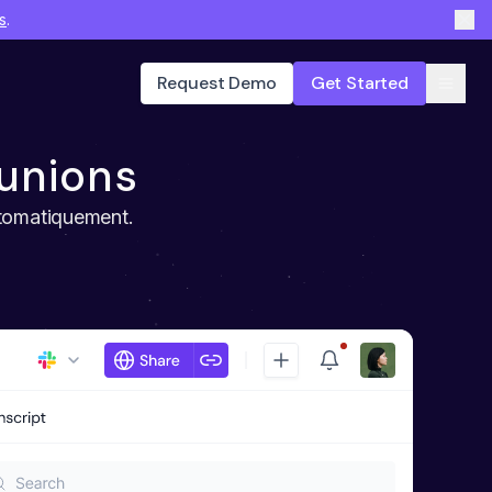
s
.
Request Demo
Get Started
éunions
utomatiquement.