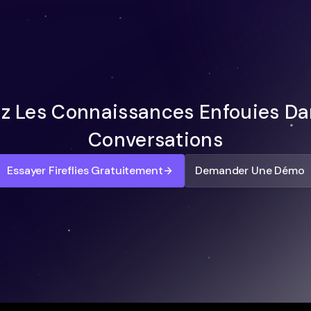
ez Les Connaissances Enfouies Da
Conversations
Essayer Fireflies Gratuitement
Demander Une Démo