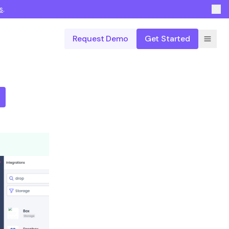
s
.
Request Demo
Get Started