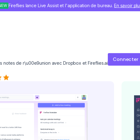
Fireflies lance Live Assist et l'application de bureau.
En savoir plu
NEW
Connecter
 notes de r\u00e9union avec Dropbox et Fireflies.ai