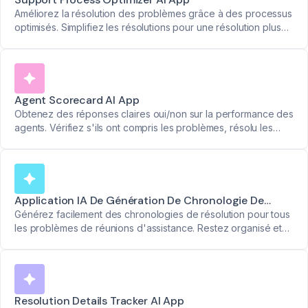
Améliorez la résolution des problèmes grâce à des processus
optimisés. Simplifiez les résolutions pour une résolution plus
rapide des problèmes.
Agent Scorecard AI App
Obtenez des réponses claires oui/non sur la performance des
agents. Vérifiez s'ils ont compris les problèmes, résolu les
difficultés et proposé des alternatives - avec des
horodatages pour chaque point.
Application IA De Génération De Chronologie De
Résolution
Générez facilement des chronologies de résolution pour tous
les problèmes de réunions d'assistance. Restez organisé et
sur la bonne voie.
Resolution Details Tracker AI App