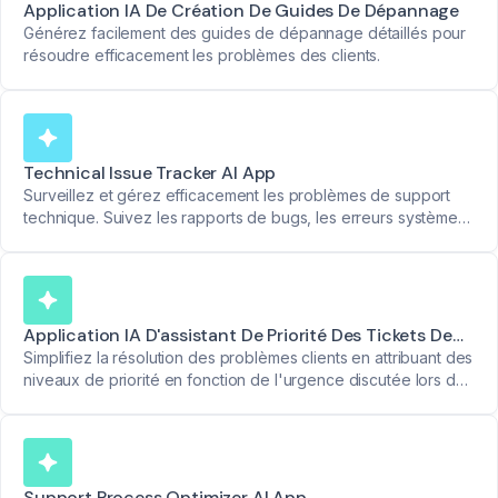
Application IA De Création De Guides De Dépannage
Générez facilement des guides de dépannage détaillés pour
résoudre efficacement les problèmes des clients.
Technical Issue Tracker AI App
Surveillez et gérez efficacement les problèmes de support
technique. Suivez les rapports de bugs, les erreurs système
et les étapes de résolution.
Application IA D'assistant De Priorité Des Tickets De
Support
Simplifiez la résolution des problèmes clients en attribuant des
niveaux de priorité en fonction de l'urgence discutée lors des
réunions.
Support Process Optimizer AI App