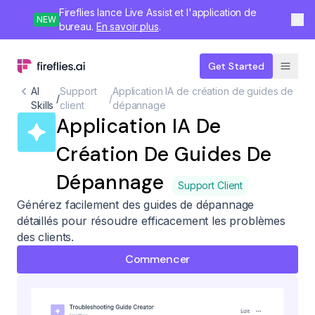
Fireflies lance Live Assist et l'application de
NEW
bureau.
En savoir plus
.
Get Started
AI
Support
Application IA de création de guides de
/
/
Skills
client
dépannage
Application IA De
Création De Guides De
Dépannage
Support Client
Générez facilement des guides de dépannage
détaillés pour résoudre efficacement les problèmes
des clients.
Commencer