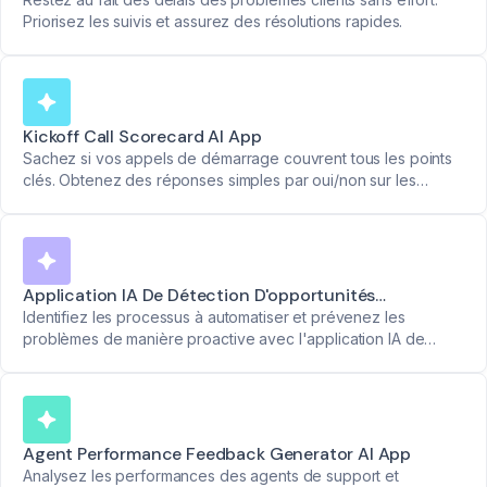
Priorisez les suivis et assurez des résolutions rapides.
Kickoff Call Scorecard AI App
Sachez si vos appels de démarrage couvrent tous les points
clés. Obtenez des réponses simples par oui/non sur les
agendas, les délais, les priorités et les prochaines étapes -
avec des horodatages précis.
Application IA De Détection D'opportunités
D'automatisation
Identifiez les processus à automatiser et prévenez les
problèmes de manière proactive avec l'application IA de
détection d'opportunités d'automatisation.
Agent Performance Feedback Generator AI App
Analysez les performances des agents de support et