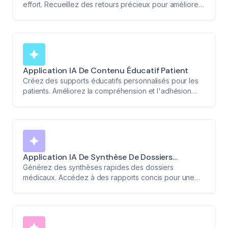
effort. Recueillez des retours précieux pour améliorer
les soins.
Application IA De Contenu Éducatif Patient
Créez des supports éducatifs personnalisés pour les
patients. Améliorez la compréhension et l'adhésion
aux plans de traitement.
Application IA De Synthèse De Dossiers
Médicaux
Générez des synthèses rapides des dossiers
médicaux. Accédez à des rapports concis pour une
consultation facile.