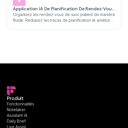
Application IA De Planification De Rendez-Vous
De Suivi
Organisez les rendez-vous de suivi patient de manière
fluide. Réduisez les tracas de planification et améliorez
la coordination des soins.
Produit
Fonctionnalités
Notetaker
Assistant IA
Daily Brief
Live Assist