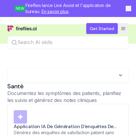
Fireflies lance Live Assist et l'application de
NEW
bureau.
En savoir plus
.
Get Started
Search
Santé
Documentez les symptômes des patients, planifiez
les suivis et générez des notes cliniques
Application IA De Génération D'enquêtes De
Satisfaction Patient
Générez des enquêtes de satisfaction patient sans