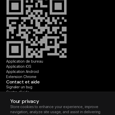
Application de bureau
Application iOS
Application Android
Extension Chrome
Contact et aide
Signaler un bug
Centre d'aide
Contactez-nous
Your privacy
© 2026 Fireflies.ai Corp. Tous droits réservés.
Store cookies to enhance your experience, improve
·
·
·
·
English
Español
Deutsch
Français
Português (BR)
navigation, analyze site usage, and assist in delivering