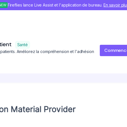
Fireflies lance Live Assist et l'application de bureau.
En savoir plu
NEW
tient
Santé
Commenc
patients. Améliorez la compréhension et l'adhésion