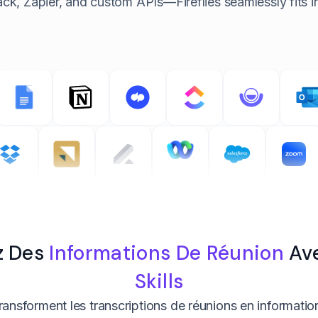
ack, Zapier, and custom APIs—
Fireflies seamlessly fits
z Des
Informations De Réunion
Av
Skills
transforment les transcriptions de réunions en informati