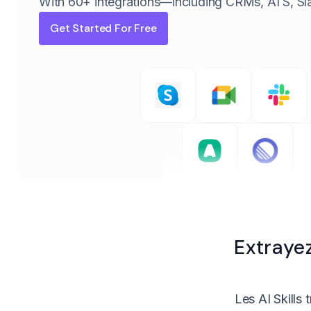
With 60+ integrations—including CRMs, ATS, Sl
Get Started For Free
Extraye
Les AI Skills 