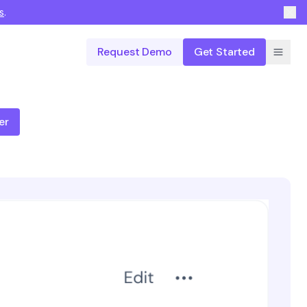
s
.
Request Demo
Get Started
er