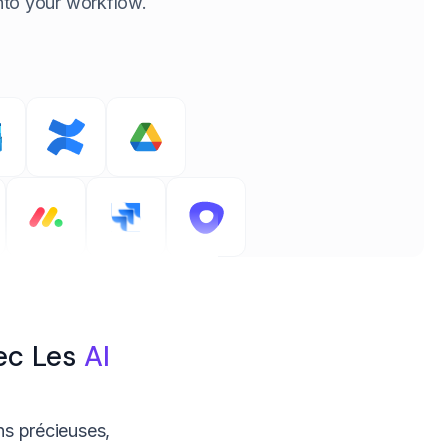
 into your workflow.
ec Les
AI
ons précieuses,