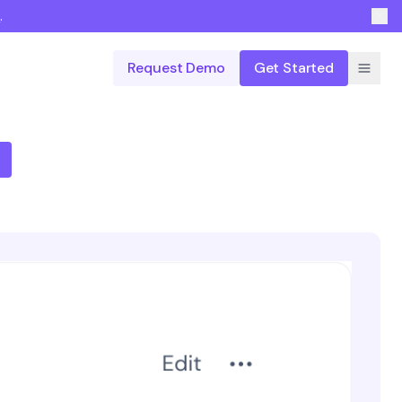
n
.
Request Demo
Get Started