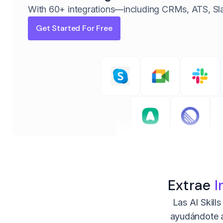
With 60+ integrations—including CRMs, ATS, Sl
Get Started For Free
Extrae
I
Las AI Skill
ayudándote a