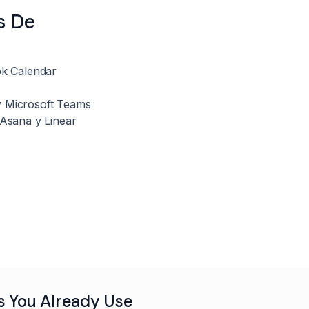
s De
ok Calendar
y Microsoft Teams
 Asana y Linear
s You Already Use