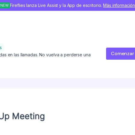
Fireflies lanza Live Assist y la App de escritorio.
Más informació
NEW
s
Comenzar
das en las llamadas. No vuelva a perderse una