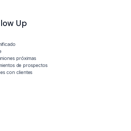
llow Up
ificado
e
euniones próximas
mientos de prospectos
es con clientes