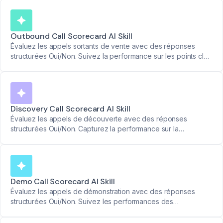
pr\u00e9cises.
Outbound Call Scorecard AI Skill
Évaluez les appels sortants de vente avec des réponses
structurées Oui/Non. Suivez la performance sur les points clés
comme la raison de l'appel, les points de douleur et les
prochaines étapes.
Discovery Call Scorecard AI Skill
Évaluez les appels de découverte avec des réponses
structurées Oui/Non. Capturez la performance sur la
profondeur des questions, l'identification des points de
douleur et la définition des prochaines étapes.
Demo Call Scorecard AI Skill
Évaluez les appels de démonstration avec des réponses
structurées Oui/Non. Suivez les performances des
commerciaux sur la définition de l'ordre du jour, la
compréhension des besoins et le traitement des questions