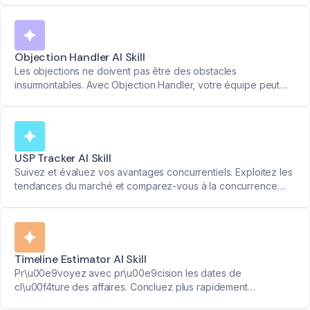
prioriser et vendre plus intelligemment.
Objection Handler AI Skill
Les objections ne doivent pas être des obstacles
insurmontables. Avec Objection Handler, votre équipe peut
répondre avec confiance, compétence et structure. Obtenez
un retour clair oui/non sur la gestion des objections.
USP Tracker AI Skill
Suivez et évaluez vos avantages concurrentiels. Exploitez les
tendances du marché et comparez-vous à la concurrence
pour renforcer votre position.
Timeline Estimator AI Skill
Pr\u00e9voyez avec pr\u00e9cision les dates de
cl\u00f4ture des affaires. Concluez plus rapidement
gr\u00e2ce \u00e0 des estimations de d\u00e9lais