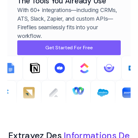
The Tools You Already Use
With 60+ integrations—including CRMs,
ATS, Slack, Zapier, and custom APIs—
Fireflies seamlessly fits into your
workflow.
Get Started For Free
Extrayez Des
Informations De