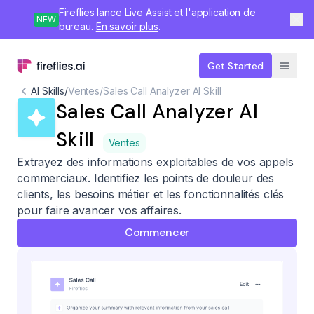
Fireflies lance Live Assist et l'application de
NEW
bureau.
En savoir plus
.
Get Started
AI Skills
/
Ventes
/
Sales Call Analyzer AI Skill
Sales Call Analyzer AI
Skill
Ventes
Extrayez des informations exploitables de vos appels
commerciaux. Identifiez les points de douleur des
clients, les besoins métier et les fonctionnalités clés
pour faire avancer vos affaires.
Commencer