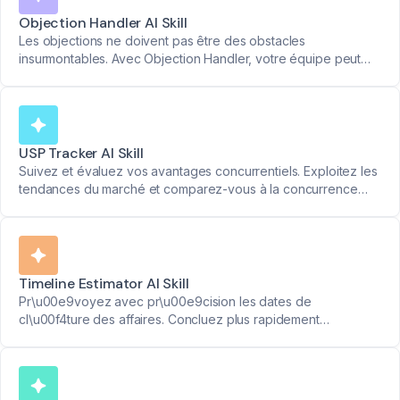
Objection Handler AI Skill
Les objections ne doivent pas être des obstacles
insurmontables. Avec Objection Handler, votre équipe peut
répondre avec confiance, compétence et structure. Obtenez
un retour clair oui/non sur la gestion des objections.
USP Tracker AI Skill
Suivez et évaluez vos avantages concurrentiels. Exploitez les
tendances du marché et comparez-vous à la concurrence
pour renforcer votre position.
Timeline Estimator AI Skill
Pr\u00e9voyez avec pr\u00e9cision les dates de
cl\u00f4ture des affaires. Concluez plus rapidement
gr\u00e2ce \u00e0 des estimations de d\u00e9lais
pr\u00e9cises.