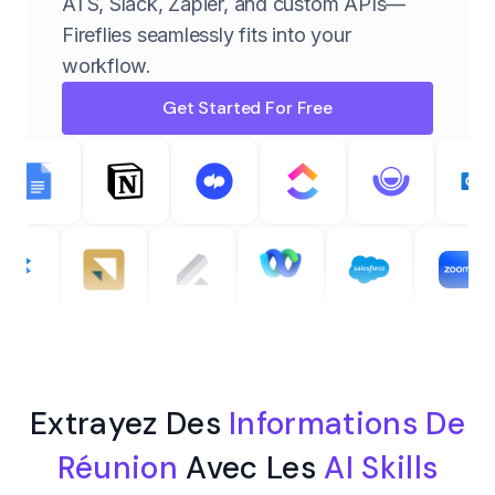
ATS, Slack, Zapier, and custom APIs—
Fireflies seamlessly fits into your
workflow.
Get Started For Free
Extrayez Des
Informations De
Réunion
Avec Les
AI Skills