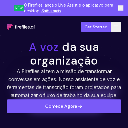
O Fireflies lança o Live Assist e o aplicativo para
NEW
desktop.
Saiba mais
.
Get Started
A voz
da sua
organização
A Fireflies.ai tem a missão de transformar
conversas em ações. Nosso assistente de voz e
ferramentas de transcrição foram projetados para
automatizar o fluxo de trabalho da sua equipe.
Comece Agora