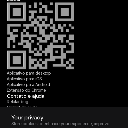
Aplicativo para desktop
Aplicativo para iOS
Aplicativo para Android
Extensão do Chrome
Contato e ajuda
Relatar bug
Central de ajuda
Fale conosco
Your privacy
© 2026 Fireflies.ai Corp. Todos os direitos reservados.
Store cookies to enhance your experience, improve
·
·
·
·
English
Español
Deutsch
Français
Português (BR)