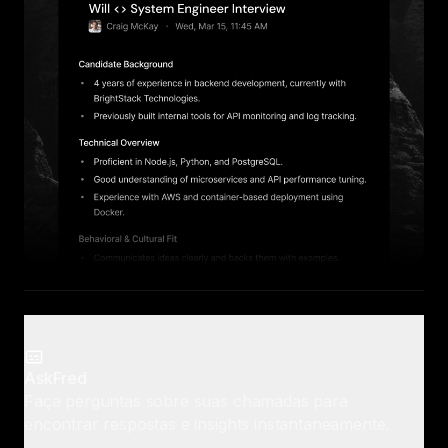
AskFred
Faça perguntas sobre suas chamadas para
encontrar respostas e insights instantaneamente.