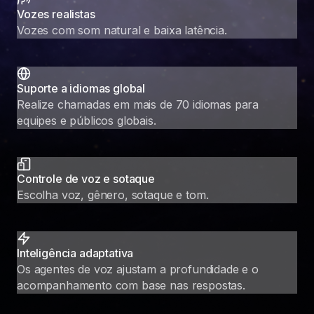
Vozes realistas
Vozes com som natural e baixa latência.
Suporte a idiomas global
Realize chamadas em mais de 70 idiomas para
equipes e públicos globais.
Controle de voz e sotaque
Escolha voz, gênero, sotaque e tom.
Inteligência adaptativa
Os agentes de voz ajustam a profundidade e o
acompanhamento com base nas respostas.