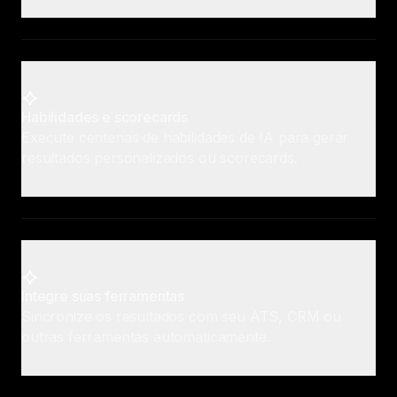
Habilidades e scorecards
Execute centenas de habilidades de IA para gerar
resultados personalizados ou scorecards.
Integre suas ferramentas
Sincronize os resultados com seu ATS, CRM ou
outras ferramentas automaticamente.