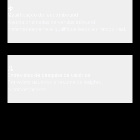
Qualificação de leads inbound
Atenda chamadas de vendas inbound
instantaneamente e qualifique leads em tempo real.
Entrevistas de pesquisa de usuários
Entreviste usuários e resuma os insights
automaticamente.