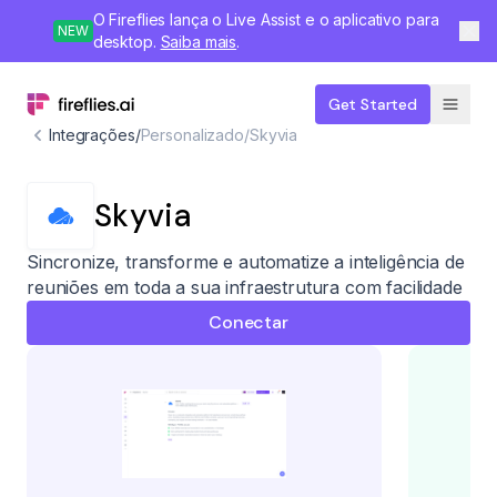
O Fireflies lança o Live Assist e o aplicativo para
NEW
desktop.
Saiba mais
.
Get Started
Integrações
/
Personalizado
/
Skyvia
Skyvia
Sincronize, transforme e automatize a inteligência de
reuniões em toda a sua infraestrutura com facilidade
Conectar