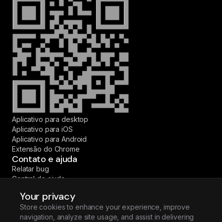
Aplicativo para desktop
Aplicativo para iOS
Aplicativo para Android
Extensão do Chrome
Contato e ajuda
Relatar bug
Central de ajuda
Fale conosco
Your privacy
© 2026 Fireflies.ai Corp. Todos os direitos reservados.
Store cookies to enhance your experience, improve
·
·
·
·
English
Español
Deutsch
Français
Português (BR)
navigation, analyze site usage, and assist in delivering