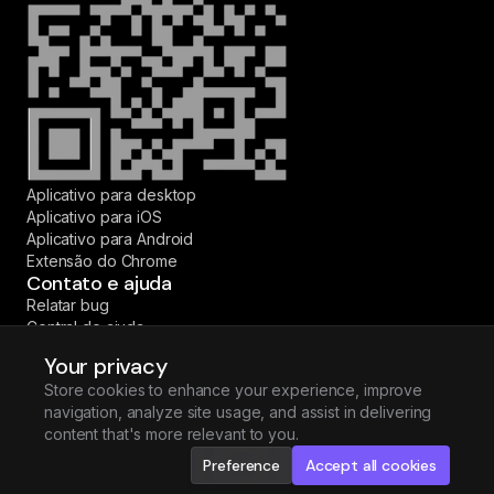
Aplicativo para desktop
Aplicativo para iOS
Aplicativo para Android
Extensão do Chrome
Contato e ajuda
Relatar bug
Central de ajuda
Fale conosco
Your privacy
© 2026 Fireflies.ai Corp. Todos os direitos reservados.
Store cookies to enhance your experience, improve
·
·
·
·
English
Español
Deutsch
Français
Português (BR)
navigation, analyze site usage, and assist in delivering
content that's more relevant to you.
Preference
Accept all cookies