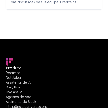
das discussões da sua equipe. Credite os
colaboradores, transforme brainstormings em insights
estruturados e avance mais rápido do conceito à
execução.
Produto
Recursos
Notetaker
Assistente de IA
Daily Brief
Live Assist
Agentes de voz
Assistente do Slack
Inteligência conversacional