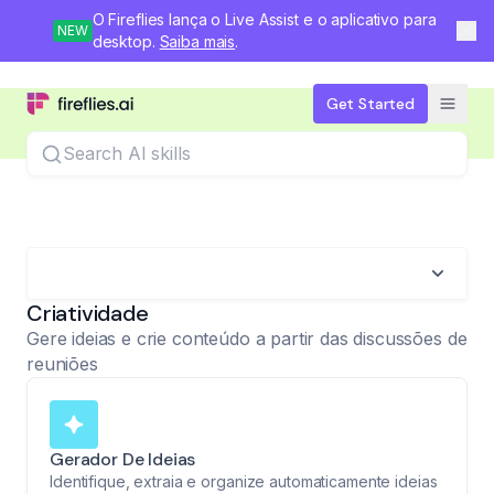
O Fireflies lança o Live Assist e o aplicativo para
NEW
desktop.
Saiba mais
.
Get Started
Search
Criatividade
Gere ideias e crie conteúdo a partir das discussões de
reuniões
Gerador De Ideias
Identifique, extraia e organize automaticamente ideias