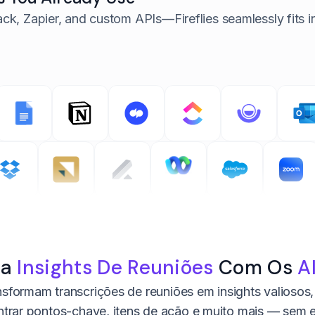
ack, Zapier, and custom APIs—
Fireflies seamlessly fits
ia
Insights De Reuniões
Com Os
AI
ansformam transcrições de reuniões em insights valioso
ntrar pontos-chave, itens de ação e muito mais — sem e