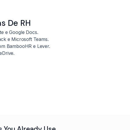
as De RH
te e Google Docs.
ck e Microsoft Teams.
com BambooHR e Lever.
eDrive.
s You Already Use