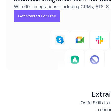
With 60+ integrations—including CRMs, ATS, Sl
Get Started For Free
Extra
Os AI Skills tr
a enco