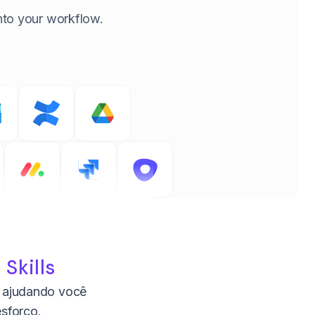
 into your workflow.
 Skills
s, ajudando você
sforço.