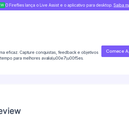
O Fireflies lança o Live Assist e o aplicativo para desktop.
Saiba m
EW
Comece A
a eficaz. Capture conquistas, feedback e objetivos
tempo para melhores avalia\u00e7\u00f5es.