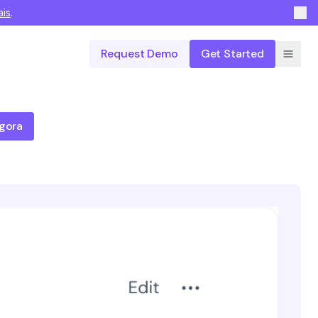
ais
.
Request Demo
Get Started
gora