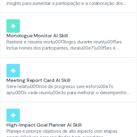
insights para aumentar a participação e a colaboração dos
participantes.
Monologue Monitor AI Skill
Rastreie e resuma mon\u00f3logos durante reuni\u00f5es.
Inclua nomes dos participantes, dura\u00e7\u00f5es e
carimbos de data/hora para melhorar o foco e equilibrar as
discuss\u00f5es.
Meeting Report Card AI Skill
Gere relat\u00f3rios de progresso sem esfor\u00e7o
ap\u00f3s cada reuni\u00e3o para melhorar o desempenho e
a responsabilidade da equipe.
High-Impact Goal Planner AI Skill
Planeje e priorize objetivos de alto impacto com etapas