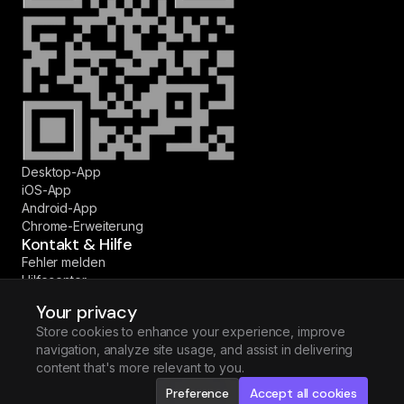
Desktop-App
iOS-App
Android-App
Chrome-Erweiterung
Kontakt & Hilfe
Fehler melden
Hilfecenter
Kontaktieren Sie uns
Your privacy
© 2026 Fireflies.ai Corp. Alle Rechte vorbehalten.
Store cookies to enhance your experience, improve
·
·
·
·
English
Español
Deutsch
Français
Português (BR)
navigation, analyze site usage, and assist in delivering
content that's more relevant to you.
Preference
Accept all cookies