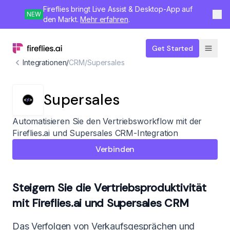
Fireflies bringt Live Assist & Desktop-App auf
NEW
den Markt.
Mehr erfahren
.
Get Started
Integrationen
/
CRM
/
Supersales
Supersales
Automatisieren Sie den Vertriebsworkflow mit der
Fireflies.ai und Supersales CRM-Integration
Verbinden
Steigern Sie die Vertriebsproduktivität
mit Fireflies.ai und Supersales CRM
Das Verfolgen von Verkaufsgesprächen und