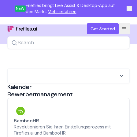
Fireflies bringt Live Assist & Desktop-App auf
NEW
den Markt.
Mehr erfahren
.
Get Started
Search
Kalender
Bewerbermanagement
BambooHR
Revolutionieren Sie Ihren Einstellungsprozess mit
Fireflies.ai und BambooHR