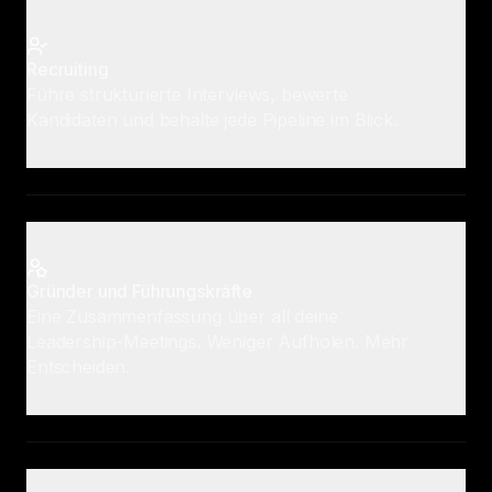
Recruiting
Führe strukturierte Interviews, bewerte
Kandidaten und behalte jede Pipeline im Blick.
Gründer und Führungskräfte
Eine Zusammenfassung über all deine
Leadership-Meetings. Weniger Aufholen. Mehr
Entscheiden.