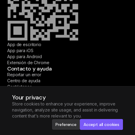
App de escritorio
App para iOS
App para Android
Extensión de Chrome
Contacto y ayuda
Reportar un error
Centro de ayuda
Contáctanos
© 2026 Fireflies.ai Corp. Todos los derechos
Your privacy
reservados.
Store cookies to enhance your experience, improve
·
·
·
·
English
Español
Deutsch
Français
Português (BR)
navigation, analyze site usage, and assist in delivering
content that's more relevant to you.
Preference
Accept all cookies