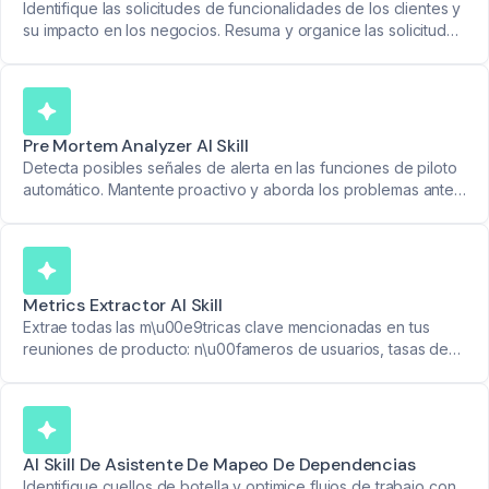
Identifique las solicitudes de funcionalidades de los clientes y
su impacto en los negocios. Resuma y organice las solicitudes
de forma concisa para obtener información de producto
accionable.
Pre Mortem Analyzer AI Skill
Detecta posibles señales de alerta en las funciones de piloto
automático. Mantente proactivo y aborda los problemas antes
de que se agraven.
Metrics Extractor AI Skill
Extrae todas las m\u00e9tricas clave mencionadas en tus
reuniones de producto: n\u00fameros de usuarios, tasas de
engagement, uso de funciones y m\u00e1s. Convierte los
datos en informes claros.
AI Skill De Asistente De Mapeo De Dependencias
Identifique cuellos de botella y optimice flujos de trabajo con