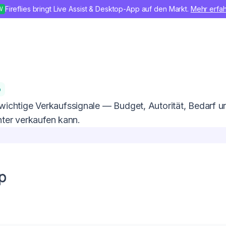
Fireflies bringt Live Assist & Desktop-App auf den Markt.
Mehr erfa
W
b
 wichtige Verkaufssignale — Budget, Autorität, Bedarf 
enter verkaufen kann.