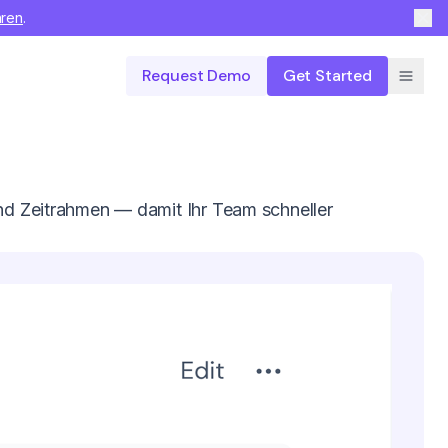
hren
.
Request Demo
Get Started
und Zeitrahmen — damit Ihr Team schneller