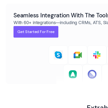
Seamless Integration With The Tool
With 60+ integrations—including CRMs, ATS, Sl
Get Started For Free
Extrah