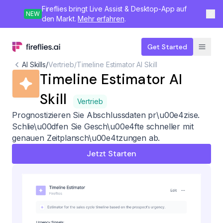
Fireflies bringt Live Assist & Desktop-App auf
NEW
den Markt.
Mehr erfahren
.
Get Started
AI Skills
/
Vertrieb
/
Timeline Estimator AI Skill
Timeline Estimator AI
Skill
Vertrieb
Prognostizieren Sie Abschlussdaten pr\u00e4zise.
Schlie\u00dfen Sie Gesch\u00e4fte schneller mit
genauen Zeitplansch\u00e4tzungen ab.
Jetzt Starten