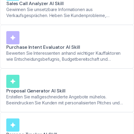
Sales Call Analyzer AI Skill
Gewinnen Sie umsetzbare Informationen aus
Verkaufsgesprächen. Heben Sie Kundenprobleme,
Geschäftsanforderungen und Schlüsselfunktionen hervor, um
Ihre Deals voranzutreiben.
Purchase Intent Evaluator AI Skill
Bewerten Sie Interessenten anhand wichtiger Kauffaktoren
wie Entscheidungsbefugnis, Budgetbereitschaft und
Dringlichkeit. Nutzen Sie eine klare Skala von 1 bis 5 für
umsetzbare Erkenntnisse.
Proposal Generator AI Skill
Erstellen Sie maßgeschneiderte Angebote mühelos.
Beeindrucken Sie Kunden mit personalisierten Pitches und
gewinnen Sie mehr Abschlüsse.