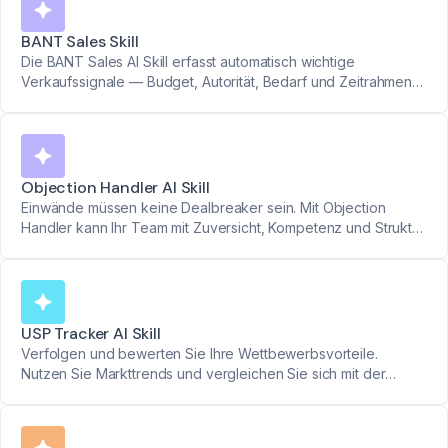
BANT Sales Skill
Die BANT Sales AI Skill erfasst automatisch wichtige
Verkaufssignale — Budget, Autorität, Bedarf und Zeitrahmen
— damit Ihr Team schneller qualifizieren, besser priorisieren
und intelligenter verkaufen kann.
Objection Handler AI Skill
Einwände müssen keine Dealbreaker sein. Mit Objection
Handler kann Ihr Team mit Zuversicht, Kompetenz und Struktur
reagieren. Erhalten Sie klares Ja/Nein-Feedback darüber, wie
Einwände behandelt wurden.
USP Tracker AI Skill
Verfolgen und bewerten Sie Ihre Wettbewerbsvorteile.
Nutzen Sie Markttrends und vergleichen Sie sich mit der
Konkurrenz, um Ihre Position zu st\u00e4rken.