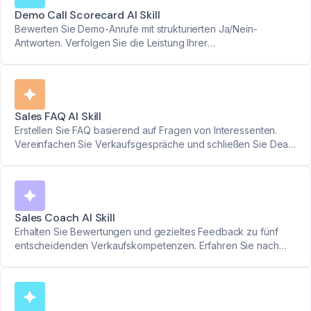
Demo Call Scorecard AI Skill
Bewerten Sie Demo-Anrufe mit strukturierten Ja/Nein-
Antworten. Verfolgen Sie die Leistung Ihrer
Vertriebsmitarbeiter bei der Agendagestaltung, dem
Verständnis von Bedürfnissen und der Beantwortung wichtiger
Fragen.
Sales FAQ AI Skill
Erstellen Sie FAQ basierend auf Fragen von Interessenten.
Vereinfachen Sie Verkaufsgespräche und schließen Sie Deals
schneller ab.
Sales Coach AI Skill
Erhalten Sie Bewertungen und gezieltes Feedback zu fünf
entscheidenden Verkaufskompetenzen. Erfahren Sie nach
jedem Gespräch genau, was funktioniert hat und was
verbessert werden muss.