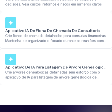
decisões. Veja custos, retornos e riscos em números claros
com base nas discussões de reuniões.
Aplicativo IA De Ficha De Chamada De Consultoria
Crie fichas de chamada detalhadas para consultas financeiras.
Mantenha-se organizado e focado durante as reuniões com
clientes.
Aplicativo De IA Para Listagem De Árvore Genealógica
De Clientes
Crie árvores genealógicas detalhadas sem esforço com o
aplicativo de IA para listagem de árvore genealógica de
clientes. Apresente os relacionamentos dos clientes de forma
fluida.