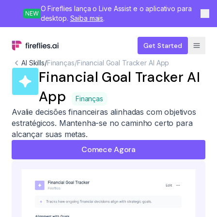
O Fireflies lança o Live Assist e o aplicativo para
NEW
desktop.
Saiba mais
.
Get Started
AI Skills
/
Finanças
/
Financial Goal Tracker AI App
Financial Goal Tracker AI
App
Finanças
Avalie decisões financeiras alinhadas com objetivos
estratégicos. Mantenha-se no caminho certo para
alcançar suas metas.
Comece Agora