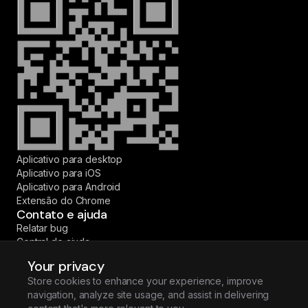
Aplicativo para desktop
Aplicativo para iOS
Aplicativo para Android
Extensão do Chrome
Contato e ajuda
Relatar bug
Central de ajuda
Fale conosco
Your privacy
© 2026 Fireflies.ai Corp. Todos os direitos reservados.
Store cookies to enhance your experience, improve
·
·
·
·
English
Español
Deutsch
Français
Português (BR)
navigation, analyze site usage, and assist in delivering