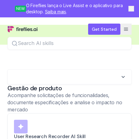
O Fireflies lança o Live Assist e o aplicativo para
NEW
desktop.
Saiba mais
.
Get Started
Search
Gestão de produto
Acompanhe solicitações de funcionalidades,
documente especificações e analise o impacto no
mercado
User Research Recorder AI Skill