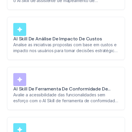
o AI Skill de assistente de mapeamento de
dependências.
AI Skill De Análise De Impacto De Custos
Analise as iniciativas propostas com base em custos e
impacto nos usuários para tomar decisões estratégicas
com confiança.
AI Skill De Ferramenta De Conformidade De
Acessibilidade
Avalie a acessibilidade das funcionalidades sem
esforço com o AI Skill de ferramenta de conformidade
de acessibilidade.