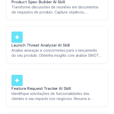
Product Spec Builder AI Skill
Transforme discussões de reuniões em documentos
de requisitos de produto. Capture objetivos,
problemas, necessidades funcionais, prioridades e
métricas de sucesso de forma integrada.
Launch Threat Analyzer AI Skill
Analise ameaças e concorrentes para o lançamento
do seu produto. Obtenha insights com análise SWOT,
tendências de mercado e avaliações de rentabilidade.
Feature Request Tracker AI Skill
Identifique solicitações de funcionalidades dos
clientes e seu impacto nos negócios. Resuma e
organize as solicitações de forma concisa para
insights de produto acionáveis.