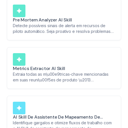
Pre Mortem Analyzer AI Skill
Detecte possíveis sinais de alerta em recursos de
piloto automático. Seja proativo e resolva problemas
antes que eles se agravem.
Metrics Extractor AI Skill
Extraia todas as m\u00e9tricas-chave mencionadas
em suas reuni\u00f5es de produto \u2013
n\u00fameros de usu\u00e1rios, taxas de
engajamento, uso de recursos e muito mais.
Transforme dados em relat\u00f3rios claros.
AI Skill De Assistente De Mapeamento De
Dependências
Identifique gargalos e otimize fluxos de trabalho com