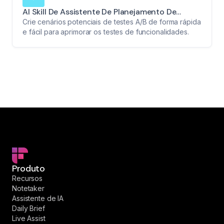
AI Skill De Assistente De Planejamento De
Testes A/B
Crie cenários potenciais de testes A/B de forma rápida
e fácil para aprimorar os testes de funcionalidades.
Produto
Recursos
Notetaker
Assistente de IA
Daily Brief
Live Assist