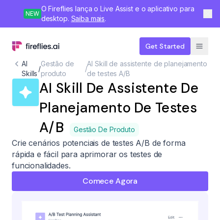
O Fireflies lança o Live Assist e o aplicativo para
NEW
desktop.
Saiba mais
.
Get Started
AI
Gestão de
AI Skill de assistente de planejamento
/
/
Skills
produto
de testes A/B
AI Skill De Assistente De
Planejamento De Testes
A/B
Gestão De Produto
Crie cenários potenciais de testes A/B de forma
rápida e fácil para aprimorar os testes de
funcionalidades.
Comece Agora