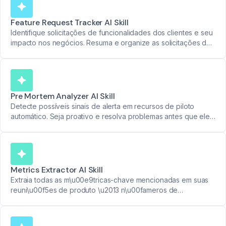
Feature Request Tracker AI Skill
Identifique solicitações de funcionalidades dos clientes e seu
impacto nos negócios. Resuma e organize as solicitações de
forma concisa para insights de produto acionáveis.
Pre Mortem Analyzer AI Skill
Detecte possíveis sinais de alerta em recursos de piloto
automático. Seja proativo e resolva problemas antes que eles
se agravem.
Metrics Extractor AI Skill
Extraia todas as m\u00e9tricas-chave mencionadas em suas
reuni\u00f5es de produto \u2013 n\u00fameros de
usu\u00e1rios, taxas de engajamento, uso de recursos e
muito mais. Transforme dados em relat\u00f3rios claros.