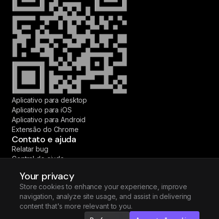
Aplicativo para desktop
Aplicativo para iOS
Aplicativo para Android
Extensão do Chrome
Contato e ajuda
Relatar bug
Central de ajuda
Fale conosco
Your privacy
© 2026 Fireflies.ai Corp. Todos os direitos reservados.
Store cookies to enhance your experience, improve
·
·
·
·
English
Español
Deutsch
Français
Português (BR)
navigation, analyze site usage, and assist in delivering
content that's more relevant to you.