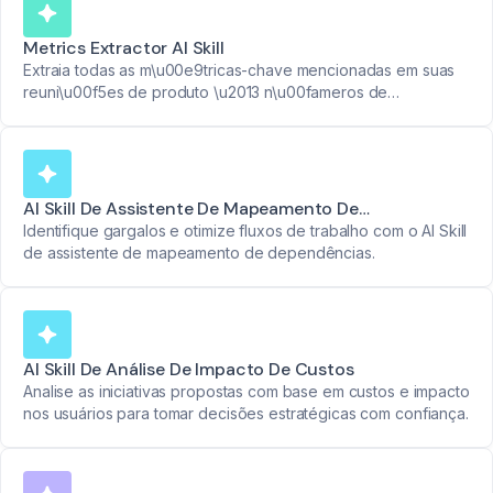
Metrics Extractor AI Skill
Extraia todas as m\u00e9tricas-chave mencionadas em suas
reuni\u00f5es de produto \u2013 n\u00fameros de
usu\u00e1rios, taxas de engajamento, uso de recursos e
muito mais. Transforme dados em relat\u00f3rios claros.
AI Skill De Assistente De Mapeamento De
Dependências
Identifique gargalos e otimize fluxos de trabalho com o AI Skill
de assistente de mapeamento de dependências.
AI Skill De Análise De Impacto De Custos
Analise as iniciativas propostas com base em custos e impacto
nos usuários para tomar decisões estratégicas com confiança.