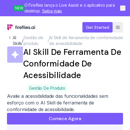
O Fireflies lança o Live Assist e o aplicativo para
NEW
desktop.
Saiba mais
.
Get Started
AI
Gestão de
AI Skill de ferramenta de conformidade
/
/
Skills
produto
de acessibilidade
AI Skill De Ferramenta De
Conformidade De
Acessibilidade
Gestão De Produto
Avalie a acessibilidade das funcionalidades sem
esforço com o AI Skill de ferramenta de
conformidade de acessibilidade.
Comece Agora