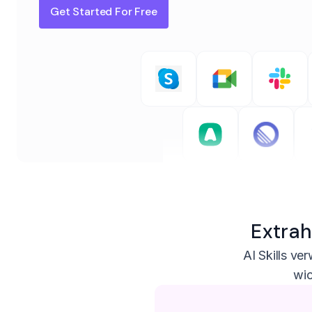
Get Started For Free
Extrah
AI Skills ve
wic