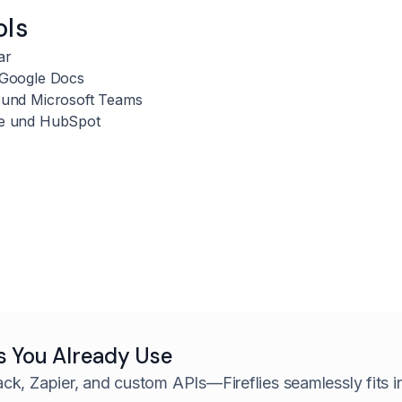
ols
ar
d Google Docs
ck und Microsoft Teams
rce und HubSpot
s You Already Use
ack, Zapier, and custom APIs—
Fireflies seamlessly fits