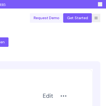
hren
.
Request Demo
Get Started
ten