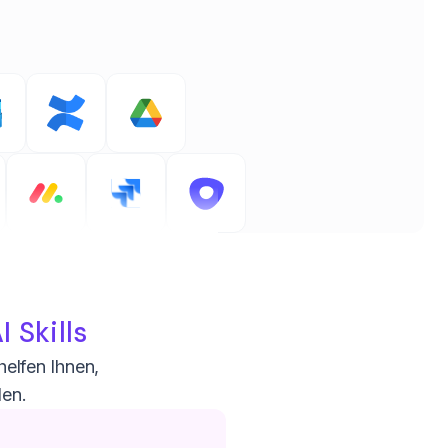
I Skills
helfen Ihnen,
den.