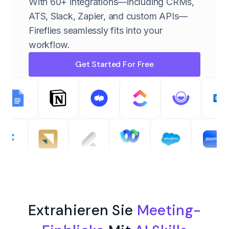
With 60+ integrations—including CRMs,
ATS, Slack, Zapier, and custom APIs—
Fireflies seamlessly fits into your
workflow.
Get Started For Free
Extrahieren Sie
Meeting-