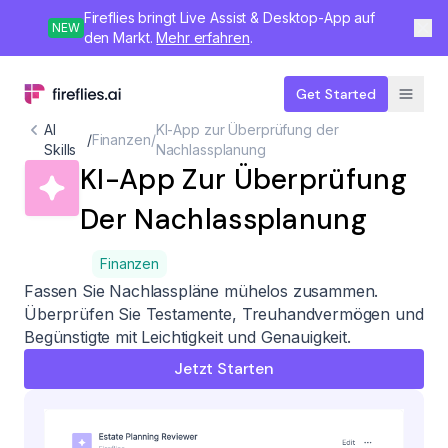
Fireflies bringt Live Assist & Desktop-App auf
NEW
den Markt.
Mehr erfahren
.
Get Started
AI
KI-App zur Überprüfung der
/
Finanzen
/
Skills
Nachlassplanung
KI-App Zur Überprüfung
Der Nachlassplanung
Finanzen
Fassen Sie Nachlasspläne mühelos zusammen.
Überprüfen Sie Testamente, Treuhandvermögen und
Begünstigte mit Leichtigkeit und Genauigkeit.
Jetzt Starten