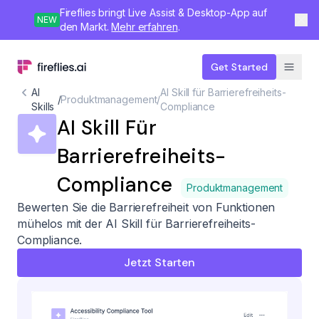
Fireflies bringt Live Assist & Desktop-App auf
NEW
den Markt.
Mehr erfahren
.
Get Started
AI
AI Skill für Barrierefreiheits-
/
Produktmanagement
/
Skills
Compliance
AI Skill Für
Barrierefreiheits-
Compliance
Produktmanagement
Bewerten Sie die Barrierefreiheit von Funktionen
mühelos mit der AI Skill für Barrierefreiheits-
Compliance.
Jetzt Starten